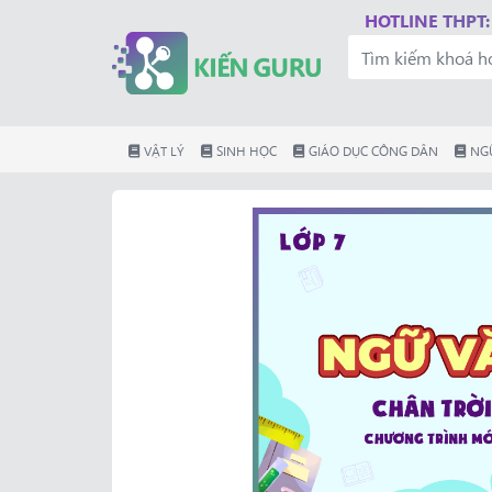
HOTLINE THPT:
VẬT LÝ
SINH HỌC
GIÁO DỤC CÔNG DÂN
NG