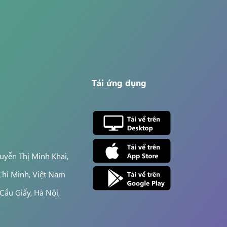
Tải ứng dụng
yễn Thị Minh Khai,
Chí Minh, Việt Nam
Cầu Giấy, Hà Nội,