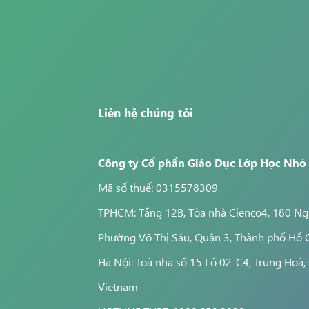
ện kết quả học tập và tăng tinh thần tự giác học của học
Liên hệ chúng tôi
Công ty Cổ phần Giáo Dục Lớp Học Nhỏ
Mã số thuế: 0315578309
TPHCM: Tầng 12B, Tòa nhà Cienco4, 180 Ngu
Phường Võ Thị Sáu, Quận 3, Thành phố Hồ 
Hà Nội: Toà nhà số 15 Lô 02-C4, Trung Hoà, 
Vietnam