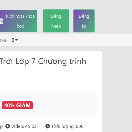
Kích hoạt khoá
Đăng
Đăng
học
nhập
ký
OÁN
Trời Lớp 7 Chương trình
đ
40% GIẢM
ớp
Video: 45 bài
Thời lượng: 608