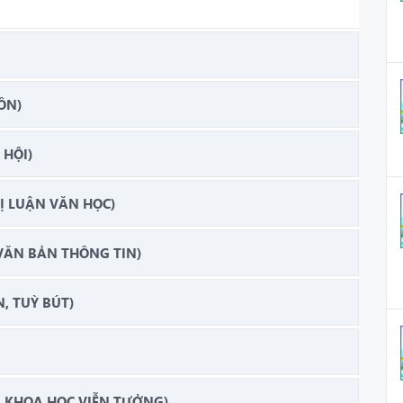
ÔN)
 HỘI)
 LUẬN VĂN HỌC)
VĂN BẢN THÔNG TIN)
, TUỲ BÚT)
N KHOA HỌC VIỄN TƯỞNG)