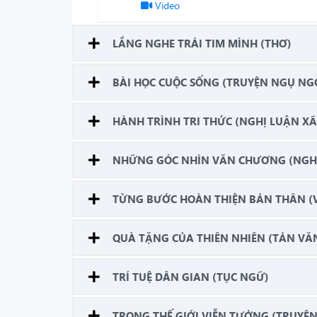
Video
LẮNG NGHE TRÁI TIM MÌNH (THƠ)
BÀI HỌC CUỘC SỐNG (TRUYỆN NGỤ NG
HÀNH TRÌNH TRI THỨC (NGHỊ LUẬN XÃ
NHỮNG GÓC NHÌN VĂN CHƯƠNG (NGHỊ
TỪNG BƯỚC HOÀN THIỆN BẢN THÂN (
QUÀ TẶNG CỦA THIÊN NHIÊN (TẢN VĂN
TRÍ TUỆ DÂN GIAN (TỤC NGỮ)
TRONG THẾ GIỚI VIỄN TƯỞNG (TRUYỆ