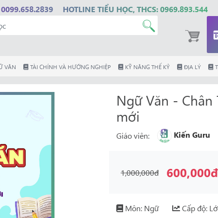
 0099.658.2839
HOTLINE TIỂU HỌC, THCS: 0969.893.544
Ữ VĂN
TÀI CHÍNH VÀ HƯỚNG NGHIỆP
KỸ NĂNG THẾ KỶ
ĐỊA LÝ
T
Ngữ Văn - Chân 
mới
Kiến Guru
Giáo viên:
600,000
1,000,000đ
Môn: Ngữ
Cấp độ: L