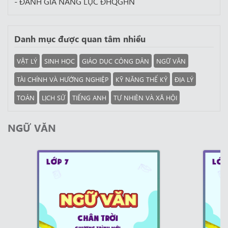
- ĐÁNH GIÁ NĂNG LỰC ĐHQGHN
Danh mục được quan tâm nhiều
VẬT LÝ
SINH HỌC
GIÁO DỤC CÔNG DÂN
NGỮ VĂN
TÀI CHÍNH VÀ HƯỚNG NGHIỆP
KỸ NĂNG THẾ KỶ
ĐỊA LÝ
TOÁN
LỊCH SỬ
TIẾNG ANH
TỰ NHIÊN VÀ XÃ HỘI
NGỮ VĂN