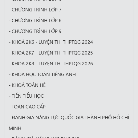
- CHƯƠNG TRÌNH LỚP 7
- CHƯƠNG TRÌNH LỚP 8
- CHƯƠNG TRÌNH LỚP 9
- KHOÁ 2K6 - LUYỆN THI THPTQG 2024
- KHOÁ 2K7 - LUYỆN THI THPTQG 2025
- KHOÁ 2K8 - LUYỆN THI THPTQG 2026
- KHÓA HỌC TOÁN TIẾNG ANH
- KHOÁ TOÁN HÈ
- TIỀN TIỂU HỌC
- TOÁN CAO CẤP
- ĐÁNH GIÁ NĂNG LỰC QUỐC GIA THÀNH PHỐ HỒ CHÍ
MINH