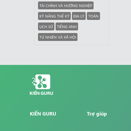
TÀI CHÍNH VÀ HƯỚNG NGHIỆP
KỸ NĂNG THẾ KỶ
ĐỊA LÝ
TOÁN
LỊCH SỬ
TIẾNG ANH
TỰ NHIÊN VÀ XÃ HỘI
KIẾN GURU
Trợ giúp