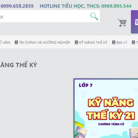
 0099.658.2839
HOTLINE TIỂU HỌC, THCS: 0969.893.544
Ữ VĂN
TÀI CHÍNH VÀ HƯỚNG NGHIỆP
KỸ NĂNG THẾ KỶ
ĐỊA LÝ
T
NĂNG THẾ KỶ