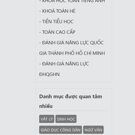
- KHÓA HỌC TOÁN TIẾNG ANH
- KHOÁ TOÁN HÈ
- TIỀN TIỂU HỌC
- TOÁN CAO CẤP
- ĐÁNH GIÁ NĂNG LỰC QUỐC
GIA THÀNH PHỐ HỒ CHÍ MINH
- ĐÁNH GIÁ NĂNG LỰC
ĐHQGHN
Danh mục được quan tâm
nhiều
VẬT LÝ
SINH HỌC
GIÁO DỤC CÔNG DÂN
NGỮ VĂN