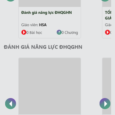
Đánh giá năng lực ĐHQGHN
TỔNG
GIÁ 
Giáo viên:
HSA
Giáo 
0 Bài học
0 Chương
0 
ĐÁNH GIÁ NĂNG LỰC ĐHQGHN