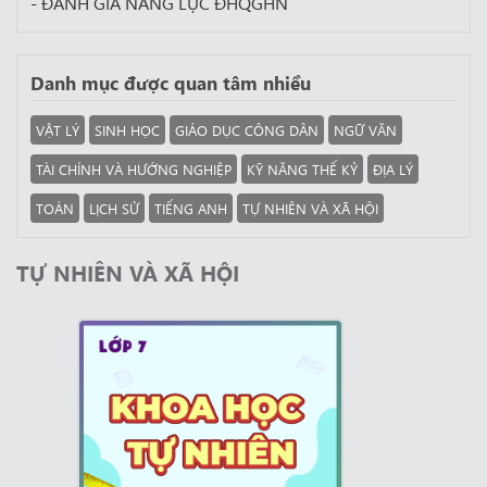
- ĐÁNH GIÁ NĂNG LỰC ĐHQGHN
Danh mục được quan tâm nhiều
VẬT LÝ
SINH HỌC
GIÁO DỤC CÔNG DÂN
NGỮ VĂN
TÀI CHÍNH VÀ HƯỚNG NGHIỆP
KỸ NĂNG THẾ KỶ
ĐỊA LÝ
TOÁN
LỊCH SỬ
TIẾNG ANH
TỰ NHIÊN VÀ XÃ HỘI
TỰ NHIÊN VÀ XÃ HỘI