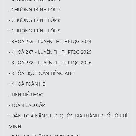
- CHƯƠNG TRÌNH LỚP 7
- CHƯƠNG TRÌNH LỚP 8
- CHƯƠNG TRÌNH LỚP 9
- KHOÁ 2K6 - LUYỆN THI THPTQG 2024
- KHOÁ 2K7 - LUYỆN THI THPTQG 2025
- KHOÁ 2K8 - LUYỆN THI THPTQG 2026
- KHÓA HỌC TOÁN TIẾNG ANH
- KHOÁ TOÁN HÈ
- TIỀN TIỂU HỌC
- TOÁN CAO CẤP
- ĐÁNH GIÁ NĂNG LỰC QUỐC GIA THÀNH PHỐ HỒ CHÍ
MINH