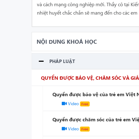
và cách mạng công nghiệp mới. Thầy cô tại Kiế
nhiệt huyết chắc chắn sẽ mang đến cho các em 
NỘI DUNG KHOÁ HỌC
PHÁP LUẬT
QUYỀN ĐƯỢC BẢO VỆ, CHĂM SÓC VÀ GIÁ
Quyền được bảo vệ của trẻ em Việ
Video
Free
Quyền được chăm sóc của trẻ em V
Video
Free