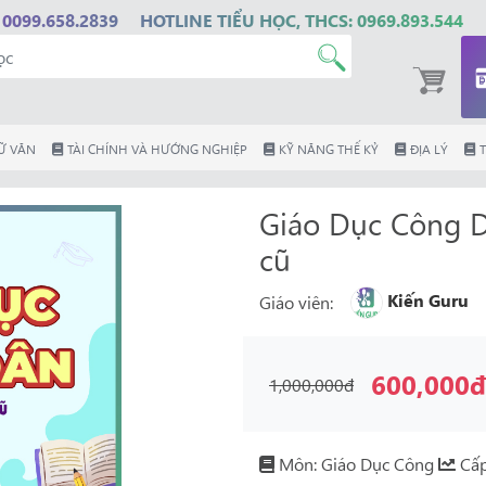
 0099.658.2839
HOTLINE TIỂU HỌC, THCS: 0969.893.544
Ữ VĂN
TÀI CHÍNH VÀ HƯỚNG NGHIỆP
KỸ NĂNG THẾ KỶ
ĐỊA LÝ
T
Giáo Dục Công D
cũ
Kiến Guru
Giáo viên:
600,000
1,000,000đ
Môn: Giáo Dục Công
Cấp