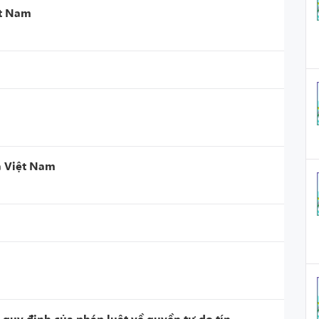
ệt Nam
a Việt Nam
 quy định của pháp luật về quyền tự do tín