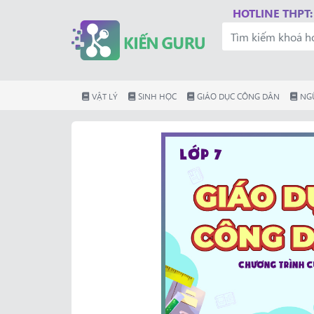
HOTLINE THPT:
VẬT LÝ
SINH HỌC
GIÁO DỤC CÔNG DÂN
NG