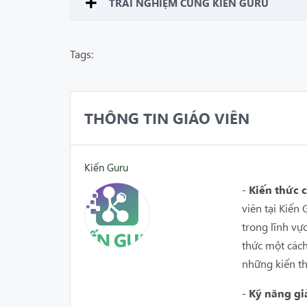
TRẢI NGHIỆM CÙNG KIẾN GURU
Tags:
THÔNG TIN GIÁO VIÊN
Kiến Guru
-
Kiến thức
viên tại Kiế
trong lĩnh vự
thức một cách
những kiến th
-
Kỹ năng gi