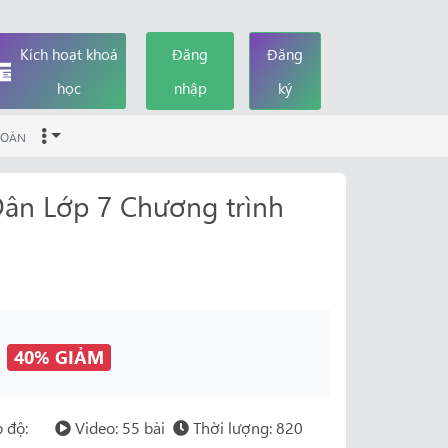
Kích hoạt khoá
Đăng
Đăng
học
nhập
ký
OÁN
ân Lớp 7 Chương trình
đ
40% GIẢM
 độ:
Video: 55 bài
Thời lượng: 820