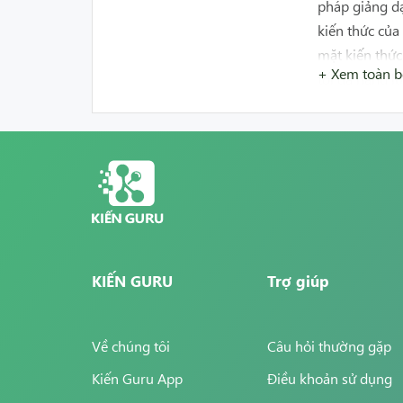
pháp giảng dạ
kiến thức của
mặt kiến thức
+ Xem toàn 
tối đa năng lự
-
Tân tâm và
đam mê với cô
cho học sinh 
-
Linh hoạt 
hoạt và thíc
mới.
KIẾN GURU
Trợ giúp
- Khi học sin
thì học sinh h
tra trên trườn
Về chúng tôi
Câu hỏi thường gặp
Kiến Guru App
Điều khoản sử dụng
-
Truyền cảm h