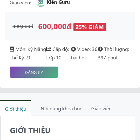
Kiến Guru
Giáo viên:
600,000đ
800,000đ
25% GIẢM
Môn: Kỹ Năng
Cấp độ:
Video: 36
Thời lượng:
Thế Kỷ 21
Lớp 10
bài học
397 phút
ĐĂNG KÝ
Nội dung khóa học
Giáo viên
Giới thiệu
GIỚI THIỆU