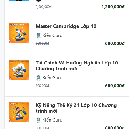
1,300,000đ
2,600,000đ
- Giúp cải thiện kết quả học tập và tăng tinh thần tự giác
học của học sinh.
Master Cambridge Lớp 10
Kiến Guru
600,000đ
800,000đ
Tài Chính Và Hướng Nghiệp Lớp 10
Chương trình mới
Kiến Guru
600,000đ
800,000đ
Kỹ Năng Thế Kỷ 21 Lớp 10 Chương
trình mới
Kiến Guru
600,000đ
800,000đ