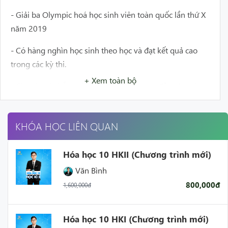
- Giải ba Olympic hoá học sinh viên toàn quốc lần thứ X
n
ăm 2019
- Có hàng nghìn học sinh theo học và đạt kết quả cao
trong các kỳ thi.
+ Xem toàn bộ
- Chuyên gia hỗ trợ học sinh mất gốc, tạo động lực cho
học sinh tiến bộ đạt 9+
- Giảng dạy chi tiết, cặn kẽ, sử dụng nhiều phương pháp
KHÓA HỌC LIÊN QUAN
giúp học sinh dễ dàng hiểu bài
Hóa học 10 HKII (Chương trình mới)
- Hỗ trợ học sinh nhiệt tình, là điểm đến tin cậy khi học
Văn Bình
sinh cần tư vấn.
800,000đ
1,600,000đ
Hóa học 10 HKI (Chương trình mới)