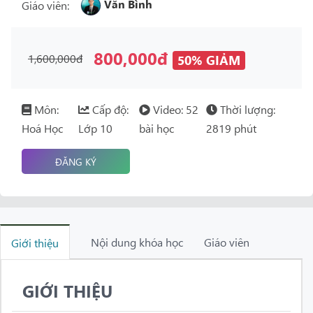
Văn Bình
Giáo viên:
800,000đ
1,600,000đ
50% GIẢM
Môn:
Cấp độ:
Video: 52
Thời lượng:
Hoá Học
Lớp 10
bài học
2819 phút
ĐĂNG KÝ
Nội dung khóa học
Giáo viên
Giới thiệu
GIỚI THIỆU