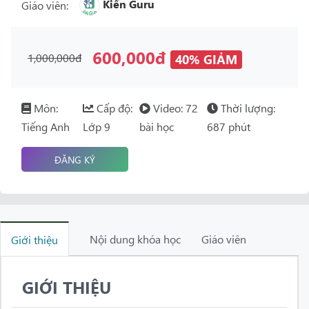
Kiến Guru
Giáo viên:
600,000đ
1,000,000đ
40% GIẢM
Môn:
Cấp độ:
Video: 72
Thời lượng:
Tiếng Anh
Lớp 9
bài học
687 phút
ĐĂNG KÝ
Nội dung khóa học
Giáo viên
Giới thiệu
GIỚI THIỆU