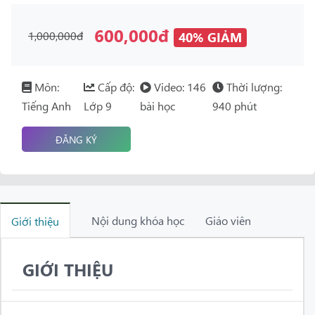
600,000đ
1,000,000đ
40% GIẢM
Môn:
Cấp độ:
Video: 146
Thời lượng:
Tiếng Anh
Lớp 9
bài học
940 phút
ĐĂNG KÝ
Nội dung khóa học
Giáo viên
Giới thiệu
GIỚI THIỆU