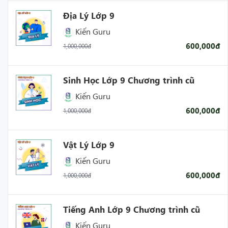
khả năng linh hoạt và thích ứng với các công nghệ và
Địa Lý Lớp 9
phương pháp giảng dạy mới.
Kiến Guru
- Khi học sinh cùng giáo viên hoàn thành các nhiệm vụ
600,000đ
1,000,000đ
trong bài học thì học sinh hoàn toàn có thể tự tin đứng
trước các bài thi, bài kiểm tra trên trường.
Sinh Học Lớp 9 Chương trình cũ
-
Truyền cảm hứng cho học sinh để mỗi tiết học luôn
Kiến Guru
diễn ra sôi nổi và đạt hiệu quả cao nhất.
600,000đ
1,000,000đ
- Giúp cải thiện kết quả học tập và tăng tinh thần tự giác
học của học sinh.
Vật Lý Lớp 9
Kiến Guru
600,000đ
1,000,000đ
Tiếng Anh Lớp 9 Chương trình cũ
Kiến Guru