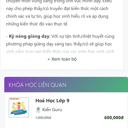
chuyên môn vững vàng trong lĩnh vực mình dạy. Điều
này cho phép thầy/cô truyền đạt kiến thức một cách
chính xác và tự tin, giúp học sinh hiểu rõ và áp dụng
những kiến thức đó vào thực tế.
-
Kỹ năng giảng dạy
: Với sự tận tình,nhiệt huyết cùng
phương pháp giảng dạy sáng tạo, thầy/cô sẽ giúp học
sinh nắm trọn vẹn kiến thức của các môn học một cách
+ Xem toàn bộ
tốt nhất. Không chỉ dừng lại ở mặt kiến thức mà còn sẽ
giúp các em có thêm kỹ năng để phát huy tối đa năng
lực trong học tập.
KHÓA HỌC LIÊN QUAN
-
Tân tâm và nhiệt huyết
: Giáo viên tại Kiến Guru có
tình yêu và đam mê với công việc giảng dạy. Họ cam kết
Hoá Học Lớp 9
đem lại lợi ích tốt nhất cho học sinh và luôn nỗ lực để
Kiến Guru
nâng cao chất lượng giảng dạy.
600,000đ
1,000,000đ
-
Linh hoạt và thích ứng
: Thầy/cô tại Kiến thường có