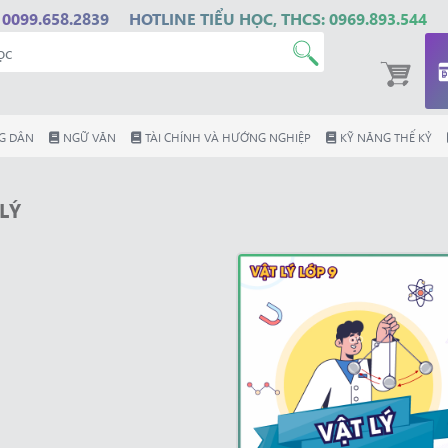
 0099.658.2839
HOTLINE TIỂU HỌC, THCS: 0969.893.544
G DÂN
NGỮ VĂN
TÀI CHÍNH VÀ HƯỚNG NGHIỆP
KỸ NĂNG THẾ KỶ
LÝ