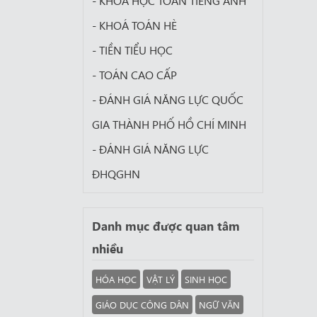
- KHÓA HỌC TOÁN TIẾNG ANH
- KHOÁ TOÁN HÈ
- TIỀN TIỂU HỌC
- TOÁN CAO CẤP
- ĐÁNH GIÁ NĂNG LỰC QUỐC
GIA THÀNH PHỐ HỒ CHÍ MINH
- ĐÁNH GIÁ NĂNG LỰC
ĐHQGHN
Danh mục được quan tâm
nhiều
HÓA HỌC
VẬT LÝ
SINH HỌC
GIÁO DỤC CÔNG DÂN
NGỮ VĂN