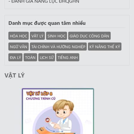
- ĐÁNH GIÁ NĂNG LỰC ĐHQGHN
Danh mục được quan tâm nhiều
HÓA HỌC
VẬT LÝ
SINH HỌC
GIÁO DỤC CÔNG DÂN
NGỮ VĂN
TÀI CHÍNH VÀ HƯỚNG NGHIỆP
KỸ NĂNG THẾ KỶ
ĐỊA LÝ
TOÁN
LỊCH SỬ
TIẾNG ANH
VẬT LÝ