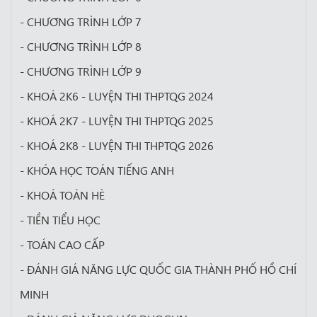
- CHƯƠNG TRÌNH LỚP 7
- CHƯƠNG TRÌNH LỚP 8
- CHƯƠNG TRÌNH LỚP 9
- KHOÁ 2K6 - LUYỆN THI THPTQG 2024
- KHOÁ 2K7 - LUYỆN THI THPTQG 2025
- KHOÁ 2K8 - LUYỆN THI THPTQG 2026
- KHÓA HỌC TOÁN TIẾNG ANH
- KHOÁ TOÁN HÈ
- TIỀN TIỂU HỌC
- TOÁN CAO CẤP
- ĐÁNH GIÁ NĂNG LỰC QUỐC GIA THÀNH PHỐ HỒ CHÍ
MINH