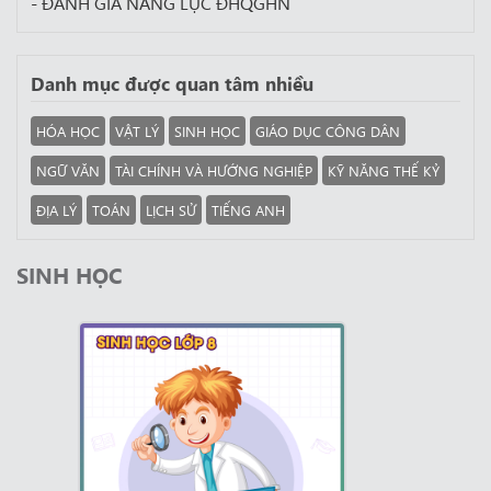
- ĐÁNH GIÁ NĂNG LỰC ĐHQGHN
Danh mục được quan tâm nhiều
HÓA HỌC
VẬT LÝ
SINH HỌC
GIÁO DỤC CÔNG DÂN
NGỮ VĂN
TÀI CHÍNH VÀ HƯỚNG NGHIỆP
KỸ NĂNG THẾ KỶ
ĐỊA LÝ
TOÁN
LỊCH SỬ
TIẾNG ANH
SINH HỌC