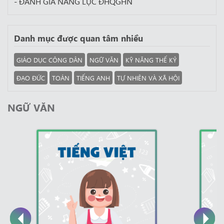
- ĐÁNH GIÁ NĂNG LỰC ĐHQGHN
Danh mục được quan tâm nhiều
GIÁO DỤC CÔNG DÂN
NGỮ VĂN
KỸ NĂNG THẾ KỶ
ĐẠO ĐỨC
TOÁN
TIẾNG ANH
TỰ NHIÊN VÀ XÃ HỘI
NGỮ VĂN