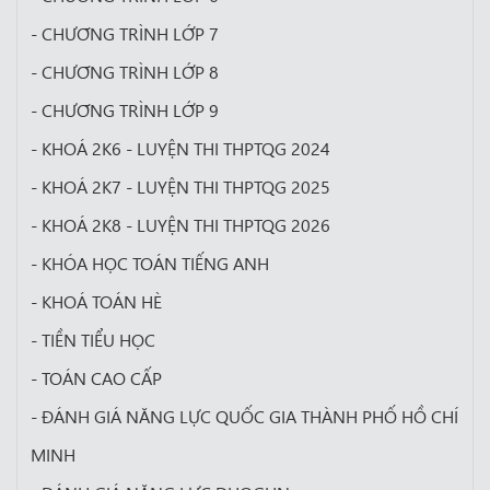
- CHƯƠNG TRÌNH LỚP 7
- CHƯƠNG TRÌNH LỚP 8
- CHƯƠNG TRÌNH LỚP 9
- KHOÁ 2K6 - LUYỆN THI THPTQG 2024
- KHOÁ 2K7 - LUYỆN THI THPTQG 2025
- KHOÁ 2K8 - LUYỆN THI THPTQG 2026
- KHÓA HỌC TOÁN TIẾNG ANH
- KHOÁ TOÁN HÈ
- TIỀN TIỂU HỌC
- TOÁN CAO CẤP
- ĐÁNH GIÁ NĂNG LỰC QUỐC GIA THÀNH PHỐ HỒ CHÍ
MINH