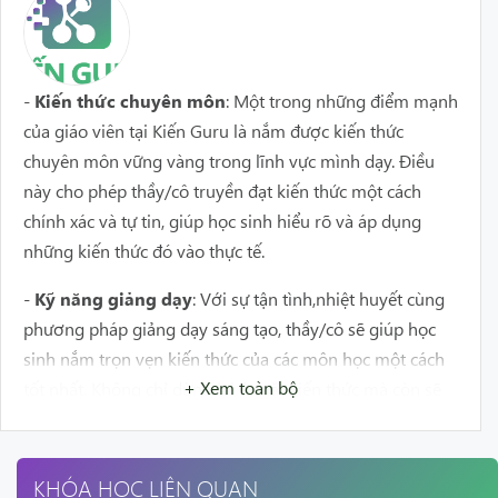
-
Kiến thức chuyên môn
: Một trong những điểm mạnh
của giáo viên tại Kiến Guru là nắm được kiến thức
chuyên môn vững vàng trong lĩnh vực mình dạy. Điều
này cho phép thầy/cô truyền đạt kiến thức một cách
chính xác và tự tin, giúp học sinh hiểu rõ và áp dụng
những kiến thức đó vào thực tế.
-
Kỹ năng giảng dạy
: Với sự tận tình,nhiệt huyết cùng
phương pháp giảng dạy sáng tạo, thầy/cô sẽ giúp học
sinh nắm trọn vẹn kiến thức của các môn học một cách
+ Xem toàn bộ
tốt nhất. Không chỉ dừng lại ở mặt kiến thức mà còn sẽ
giúp các em có thêm kỹ năng để phát huy tối đa năng
lực trong học tập.
KHÓA HỌC LIÊN QUAN
-
Tân tâm và nhiệt huyết
: Giáo viên tại Kiến Guru có