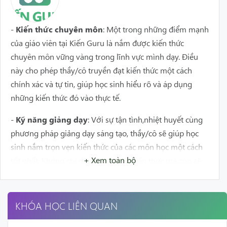
-
Kiến thức chuyên môn
: Một trong những điểm mạnh
của giáo viên tại Kiến Guru là nắm được kiến thức
chuyên môn vững vàng trong lĩnh vực mình dạy. Điều
này cho phép thầy/cô truyền đạt kiến thức một cách
chính xác và tự tin, giúp học sinh hiểu rõ và áp dụng
những kiến thức đó vào thực tế.
-
Kỹ năng giảng dạy
: Với sự tận tình,nhiệt huyết cùng
phương pháp giảng dạy sáng tạo, thầy/cô sẽ giúp học
sinh nắm trọn vẹn kiến thức của các môn học một cách
+ Xem toàn bộ
tốt nhất. Không chỉ dừng lại ở mặt kiến thức mà còn sẽ
giúp các em có thêm kỹ năng để phát huy tối đa năng
lực trong học tập.
KHÓA HỌC LIÊN QUAN
-
Tân tâm và nhiệt huyết
: Giáo viên tại Kiến Guru có
tình yêu và đam mê với công việc giảng dạy. Họ cam kết