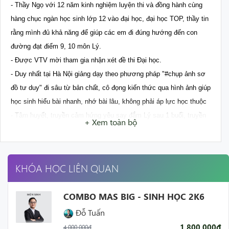
- Thầy Ngọ với 12 năm kinh nghiệm luyện thi và đồng hành cùng 
hàng chục ngàn học sinh lớp 12 vào đại học, đại học TOP, thầy tin 
rằng mình đủ khả năng để giúp các em đi đúng hướng đến con 
đường đạt điểm 9, 10 môn Lý.

- Được VTV mời tham gia nhận xét đề thi Đại học.

- Duy nhất tại Hà Nội giảng dạy theo phương pháp "#chụp ảnh sơ 
đồ tư duy" đi sâu từ bản chất, cô đọng kiến thức qua hình ảnh giúp 
học sinh hiểu bài nhanh, nhớ bài lâu, không phải áp lực học thuộc

- Tâm huyết, truyền cảm hứng yêu say đắm Lý sau 1 buổi, truyền 
+ Xem toàn bộ
lửa học tập, làm việc, thành công 
KHÓA HỌC LIÊN QUAN
COMBO MAS BIG - SINH HỌC 2K6
Đỗ Tuấn
1,800,000đ
4,000,000đ