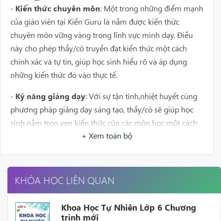
-
Kiến thức chuyên môn
: Một trong những điểm mạnh
của giáo viên tại Kiến Guru là nắm được kiến thức
chuyên môn vững vàng trong lĩnh vực mình dạy. Điều
này cho phép thầy/cô truyền đạt kiến thức một cách
chính xác và tự tin, giúp học sinh hiểu rõ và áp dụng
những kiến thức đó vào thực tế.
-
Kỹ năng giảng dạy
: Với sự tận tình,nhiệt huyết cùng
phương pháp giảng dạy sáng tạo, thầy/cô sẽ giúp học
sinh nắm trọn vẹn kiến thức của các môn học một cách
+ Xem toàn bộ
tốt nhất. Không chỉ dừng lại ở mặt kiến thức mà còn sẽ
giúp các em có thêm kỹ năng để phát huy tối đa năng
lực trong học tập.
KHÓA HỌC LIÊN QUAN
-
Tân tâm và nhiệt huyết
: Giáo viên tại Kiến Guru có
tình yêu và đam mê với công việc giảng dạy. Họ cam kết
Khoa Học Tự Nhiên Lớp 6 Chương
đem lại lợi ích tốt nhất cho học sinh và luôn nỗ lực để
trình mới