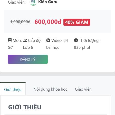
Kiến Guru
Giáo viên:
600,000đ
1,000,000đ
40% GIẢM
Môn:
Cấp độ:
Video: 84
Thời lượng:
Sử
Lớp 6
bài học
835 phút
ĐĂNG KÝ
Nội dung khóa học
Giáo viên
Giới thiệu
GIỚI THIỆU