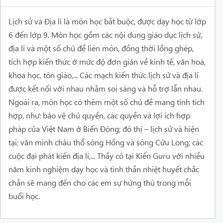
Lịch sử và Địa lí là môn học bắt buộc, được dạy học từ lớp
6 đến lớp 9. Môn học gồm các nội dung giáo dục lịch sử,
địa lí và một số chủ đề liên môn, đồng thời lồng ghép,
tích hợp kiến thức ở mức độ đơn giản về kinh tế, văn hoá,
khoa học, tôn giáo,... Các mạch kiến thức lịch sử và địa lí
được kết nối với nhau nhằm soi sáng và hỗ trợ lẫn nhau.
Ngoài ra, môn học có thêm một số chủ đề mang tính tích
hợp, như: bảo vệ chủ quyền, các quyền và lợi ích hợp
pháp của Việt Nam ở Biển Đông; đô thị – lịch sử và hiện
tại; văn minh châu thổ sông Hồng và sông Cửu Long; các
cuộc đại phát kiến địa lí,... Thầy cô tại Kiến Guru với nhiều
năm kinh nghiệm dạy học và tinh thần nhiệt huyết chắc
chắn sẽ mang đến cho các em sự hứng thú trong mỗi
buổi học.