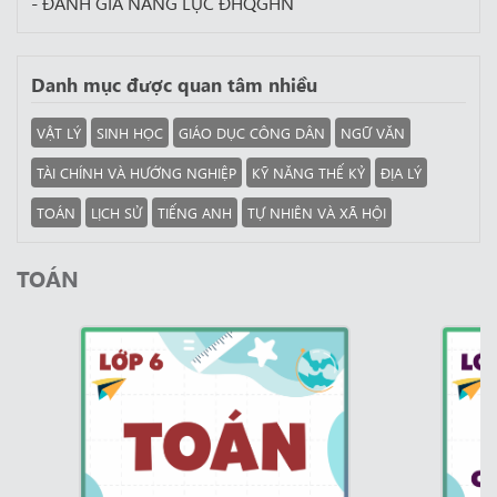
- ĐÁNH GIÁ NĂNG LỰC ĐHQGHN
Danh mục được quan tâm nhiều
VẬT LÝ
SINH HỌC
GIÁO DỤC CÔNG DÂN
NGỮ VĂN
TÀI CHÍNH VÀ HƯỚNG NGHIỆP
KỸ NĂNG THẾ KỶ
ĐỊA LÝ
TOÁN
LỊCH SỬ
TIẾNG ANH
TỰ NHIÊN VÀ XÃ HỘI
TOÁN