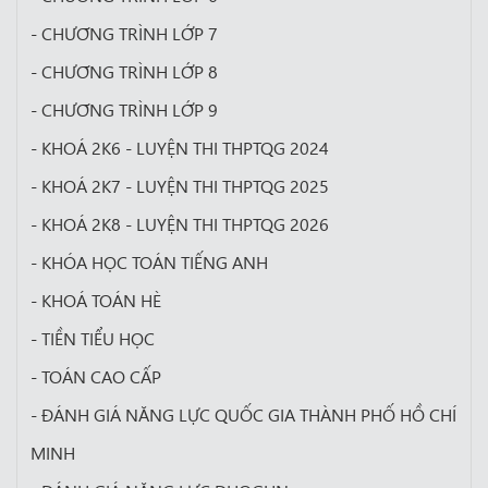
- CHƯƠNG TRÌNH LỚP 7
- CHƯƠNG TRÌNH LỚP 8
- CHƯƠNG TRÌNH LỚP 9
- KHOÁ 2K6 - LUYỆN THI THPTQG 2024
- KHOÁ 2K7 - LUYỆN THI THPTQG 2025
- KHOÁ 2K8 - LUYỆN THI THPTQG 2026
- KHÓA HỌC TOÁN TIẾNG ANH
- KHOÁ TOÁN HÈ
- TIỀN TIỂU HỌC
- TOÁN CAO CẤP
- ĐÁNH GIÁ NĂNG LỰC QUỐC GIA THÀNH PHỐ HỒ CHÍ
MINH