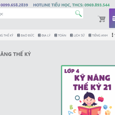
 0099.658.2839
HOTLINE TIỂU HỌC, THCS: 0969.893.544
G THẾ KỶ
ĐẠO ĐỨC
ĐỊA LÝ
TOÁN
LỊCH SỬ
TIẾNG ANH
NĂNG THẾ KỶ