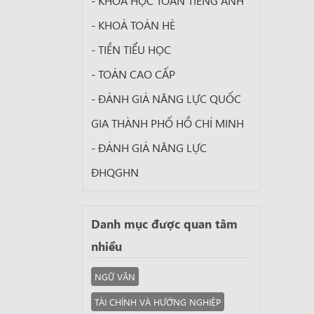
- KHÓA HỌC TOÁN TIẾNG ANH
- KHOÁ TOÁN HÈ
- TIỀN TIỂU HỌC
- TOÁN CAO CẤP
- ĐÁNH GIÁ NĂNG LỰC QUỐC
GIA THÀNH PHỐ HỒ CHÍ MINH
- ĐÁNH GIÁ NĂNG LỰC
ĐHQGHN
Danh mục được quan tâm
nhiều
NGỮ VĂN
TÀI CHÍNH VÀ HƯỚNG NGHIỆP