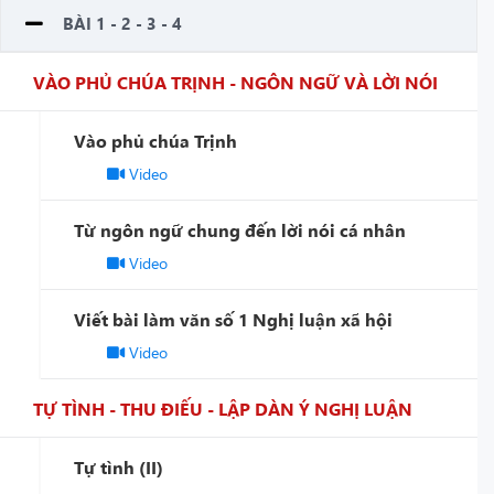
BÀI 1 - 2 - 3 - 4
VÀO PHỦ CHÚA TRỊNH - NGÔN NGỮ VÀ LỜI NÓI
Vào phủ chúa Trịnh
Video
Từ ngôn ngữ chung đến lời nói cá nhân
Video
Viết bài làm văn số 1 Nghị luận xã hội
Video
TỰ TÌNH - THU ĐIẾU - LẬP DÀN Ý NGHỊ LUẬN
Tự tình (II)