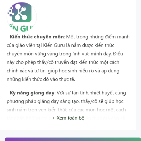
-
Kiến thức chuyên môn
: Một trong những điểm mạnh
của giáo viên tại Kiến Guru là nắm được kiến thức
chuyên môn vững vàng trong lĩnh vực mình dạy. Điều
này cho phép thầy/cô truyền đạt kiến thức một cách
chính xác và tự tin, giúp học sinh hiểu rõ và áp dụng
những kiến thức đó vào thực tế.
-
Kỹ năng giảng dạy
: Với sự tận tình,nhiệt huyết cùng
phương pháp giảng dạy sáng tạo, thầy/cô sẽ giúp học
sinh nắm trọn vẹn kiến thức của các môn học một cách
+ Xem toàn bộ
tốt nhất. Không chỉ dừng lại ở mặt kiến thức mà còn sẽ
giúp các em có thêm kỹ năng để phát huy tối đa năng
lực trong học tập.