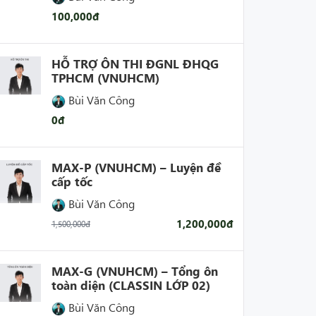
100,000đ
HỖ TRỢ ÔN THI ĐGNL ĐHQG
TPHCM (VNUHCM)
Bùi Văn Công
0đ
MAX-P (VNUHCM) – Luyện đề
cấp tốc
Bùi Văn Công
1,200,000đ
1,500,000đ
MAX-G (VNUHCM) – Tổng ôn
toàn diện (CLASSIN LỚP 02)
Bùi Văn Công