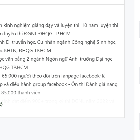
kinh nghiệm giảng dạy và luyện thi: 10 năm luyện thi
ăm luyện thi ĐGNL ĐHQG TP.HCM
nh Di truyền học, Cử nhân ngành Công nghệ Sinh học,
học KHTN, ĐHQG TP.HCM
ọc văn bằng 2 ngành Ngôn ngữ Anh, trường Đại học
HQG TP.HCM
65.000 người theo dõi trên fanpage facebook; là
p và điều hành group facebook - Ôn thi Đánh giá năng
 85.000 thành viên
 sinh đạt điểm 900+ trong kỳ thi ĐGNL năm 2022 và
bộ