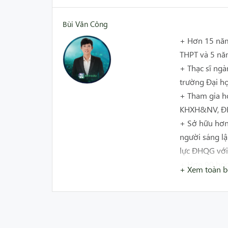
Bùi Văn Công
+ Hơn 15 năm 
THPT và 5 n
+ Thạc sĩ ngà
trường Đại 
+ Tham gia h
KHXH&NV, Đ
+ Sở hữu hơn 
người sáng lậ
lực ĐHQG với
+ Hơn 90 học
+ Xem toàn 
đợt 1 - 2023